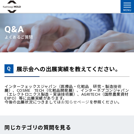
Q&A
よくあるご質問
展示会への出展実績を教えてください。
インターフェックスジャパン（医療品・化粧品 研究・製造技術
展）、COSME TECH（化粧品開発展）、インターネプコンジャパン
（エレクトロニクス製造・実装技術展）、AGRITECH（国際農業資材
EXPO）等に出展実績があります。
今後の出展状況につきましては
お知らせページ
を参照ください。
同じカテゴリの質問を見る