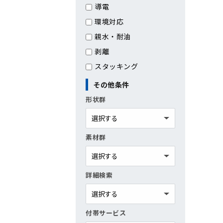
導電
環境対応
親水・耐油
剥離
スタッキング
その他条件
形状群
素材群
詳細検索
付帯サービス