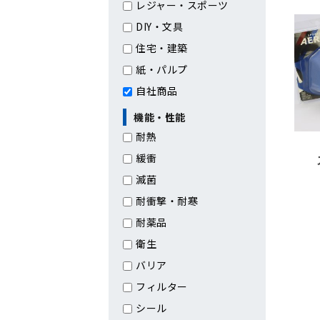
レジャー・スポーツ
DIY・文具
住宅・建築
紙・パルプ
自社商品
機能・性能
耐熱
緩衝
滅菌
耐衝撃・耐寒
耐薬品
衛生
バリア
フィルター
シール