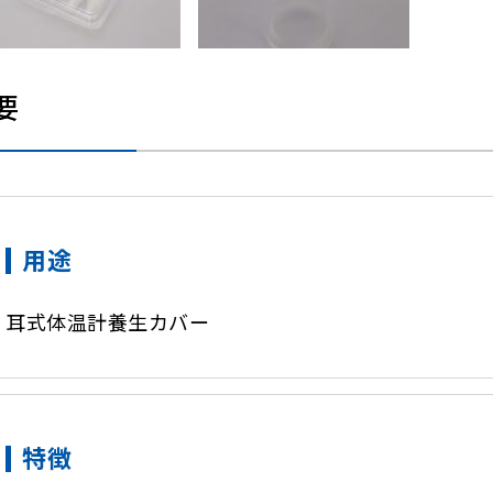
要
用途
耳式体温計養生カバー
特徴