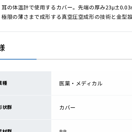
耳の体温計で使用するカバー。先端の厚み23μ±0.0
極限の薄さまで成形する真空圧空成形の技術と金型
様
業種
医薬・メディカル
形状群
カバー
素材群
PP