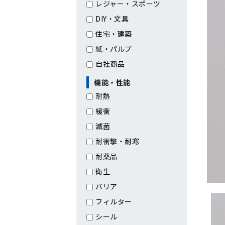
レジャー・スポーツ
DIY・文具
住宅・建築
紙・パルプ
自社商品
機能・性能
耐熱
緩衝
滅菌
耐衝撃・耐寒
耐薬品
衛生
バリア
フィルター
シール