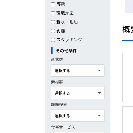
導電
環境対応
親水・耐油
概
剥離
スタッキング
その他条件
形状群
素材群
詳細検索
付帯サービス