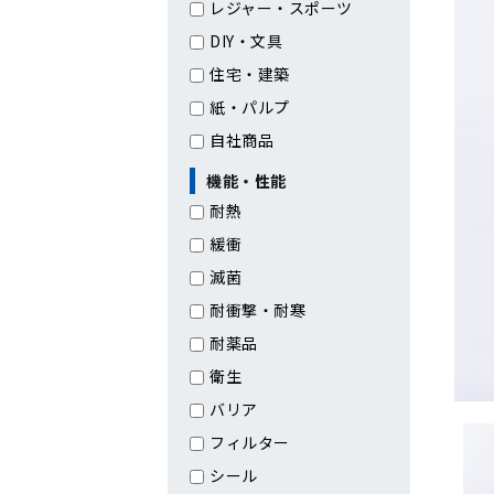
レジャー・スポーツ
DIY・文具
住宅・建築
紙・パルプ
自社商品
機能・性能
耐熱
緩衝
滅菌
耐衝撃・耐寒
耐薬品
衛生
バリア
フィルター
シール