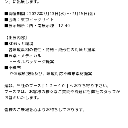
ン
」に出展します。
■開催期間：2022年7月13日(水) ～ 7月15日(金)
■会場：
東京ビッグサイト
■展示場所：西・南展示棟 12-40
【出展内容】
■SDGｓと環境
各環境素材の物性・特徴・成形性の対策と提案
■医薬・メディカル
トータルパッケージ提案
■不織布
立体成形技術及び、環境対応不織布素材提案
是非、当社のブース [ １２－４０ ] へお立ち寄り下さい。
ブースでは、お客様の様々なご質問や課題にも弊社スタッフが
お答えいたします。
皆様のご来場を心よりお待ちしております。